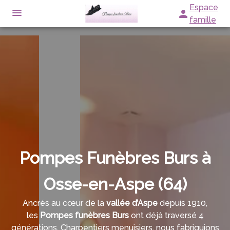
Aller
Espace
au
famille
contenu
NOS SERVICES
NOTRE AGENCE
ORGANISER DES OBSÈQUES
NOTRE CHAMBRE FUNERAIRE
SERVICES AUX FAMILLES
ESPACES HOMMAGES
Pompes Funèbres Burs à
Osse-en-Aspe (64)
Ancrés au cœur de la
vallée d’Aspe
depuis 1910,
les
Pompes funèbres Burs
ont déjà traversé 4
générations. Charpentiers menuisiers, nous fabriquions