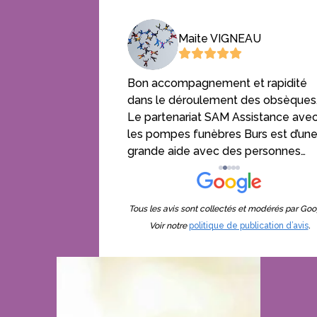
e Narbeburu
Maite VIGNEAU
r votre
Bon accompagnement et rapidité
t et votre
dans le déroulement des obsèques
ci aux porteurs pour
Le partenariat SAM Assistance ave
glise. Famille
les pompes funèbres Burs est d’un
rbeburu
grande aide avec des personnes
aimables et professionnelles qui so
à l’écoute.
Tous les avis sont collectés et modérés par Goo
Voir notre
politique de publication d’avis
.