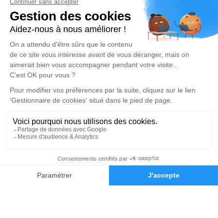
Devis marbrerie
Notre agence
Pompes Funèbres BURS
05 64 28 76 33
gerard.burs@wanadoo.fr
310 chemin de Lengoust – 64490 – Osse-en-Aspe
5/5 – 6 avis
Nos Services
Liens utiles
Organiser des obsèques
Avis de décès
Monuments funéraires
Demande de rendez-vous
en agence
Services aux familles
Nos réseaux sociaux
05 64 28 76 33
Demande de devis
Mentions légales
Politique de traitement des données personnelles
Politique d’utilisation des cookies
Gestionnaire de cookies