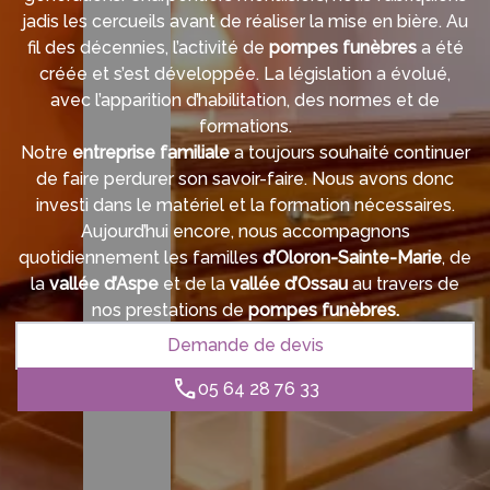
jadis les cercueils avant de réaliser la mise en bière. Au
fil des décennies, l’activité de
pompes funèbres
a été
créée et s’est développée. La législation a évolué,
avec l’apparition d’habilitation, des normes et de
formations.
Notre
entreprise familiale
a toujours souhaité continuer
de faire perdurer son savoir-faire. Nous avons donc
investi dans le matériel et la formation nécessaires.
Aujourd’hui encore, nous accompagnons
quotidiennement les familles
d’Oloron-Sainte-Marie
, de
la
vallée d’Aspe
et de la
vallée d’Ossau
au travers de
nos prestations de
pompes funèbres.
Demande de devis
05 64 28 76 33