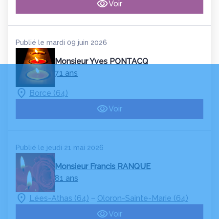
Voir
Publié le mardi 09 juin 2026
Monsieur Yves PONTACQ
71 ans
Borce (64)
Voir
Publié le jeudi 21 mai 2026
Monsieur Francis RANQUE
81 ans
–
Lées-Athas (64)
Oloron-Sainte-Marie (64)
Voir