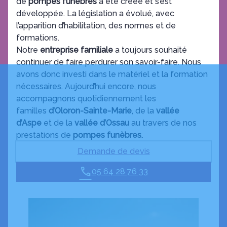
de
pompes funèbres
a été créée et s’est
développée. La législation a évolué, avec
l’apparition d’habilitation, des normes et de
formations.
Notre
entreprise familiale
a toujours souhaité
continuer de faire perdurer son savoir-faire. Nous
avons donc investi dans le matériel et la formation
nécessaires. Aujourd’hui encore, nous
accompagnons quotidiennement les
familles
d’Oloron-Sainte-Marie
, de la
vallée
d’Aspe
et de la
vallée d’Ossau
au travers de nos
prestations de
pompes funèbres.
Demande de devis
05 64 28 76 33