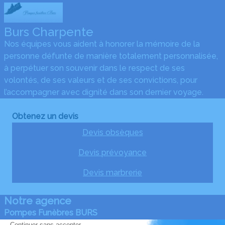
Burs Charpente
Nos équipes vous aident à honorer la mémoire de la
personne défunte de manière totalement personnalisée,
à perpétuer son souvenir dans le respect de ses
volontés, de ses valeurs et de ses convictions, pour
l’accompagner avec dignité dans son dernier voyage.
Obtenez un devis
Devis obsèques
Devis prévoyance
Devis marbrerie
Notre agence
Pompes Funèbres BURS