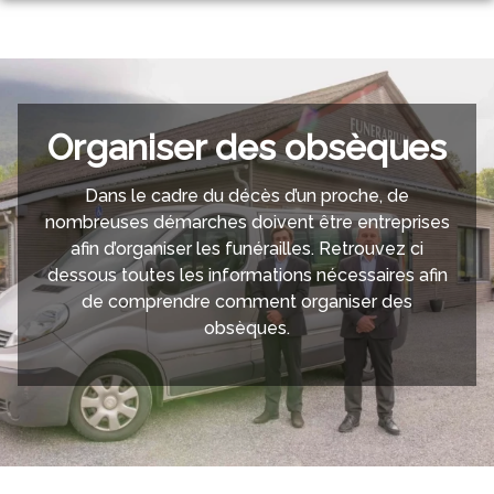
Aller
au
NOS SERVICES
contenu
NOTRE AGENCE
ORGANISER DES OBSÈQUES
NOTRE CHAMBRE FUNERAIRE
Organiser des obsèques
SERVICES AUX FAMILLES
ESPACES HOMMAGES
Dans le cadre du décès d’un proche, de
nombreuses démarches doivent être entreprises
afin d’organiser les funérailles. Retrouvez ci
dessous toutes les informations nécessaires afin
de comprendre comment organiser des
obsèques.