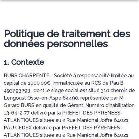
NOS SERVICES
NOTRE AGENCE
ORGANISER DES OBSÈQUES
Politique de traitement des
NOTRE CHAMBRE FUNERAIRE
données personnelles
SERVICES AUX FAMILLES
ESPACES HOMMAGES
1. Contexte
BURS CHARPENTE - Société à responsabilité limitée au
capital de 1000,00€, immatriculée au RCS de Pau B
493793293 , dont le siège social est situé 310 chemin de
Lengoust Osse-en-Aspe 64490, représentée par M
Gerard BURS en qualité de Gérant. Numéro d'habilitation
13-64-2-77 délivré par la PREFET DES PYRENEES-
ATLANTIQUES située au 2 Rue Maréchal Joffre 64021
PAU CEDEX délivrée par PREFET DES PYRENEES-
ATLANTIQUES située au 2 Rue Maréchal Joffre 64021