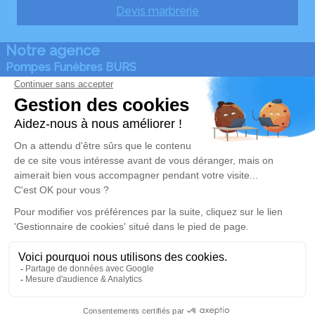
Devis marbrerie
Notre agence
Pompes Funèbres BURS
05 64 28 76 33
gerard.burs@wanadoo.fr
310 chemin de Lengoust - 64490 - Osse-en-Aspe
5/5 - 6 avis
Nos Services
Liens utiles
Organiser des obsèques
Avis de décès
Monuments funéraires
Demande de rendez-vous
en agence
Services aux familles
Nos réseaux sociaux
Mentions légales
Politique de traitement des données personnelles
Politique d’utilisation des cookies
Gestionnaire de cookies