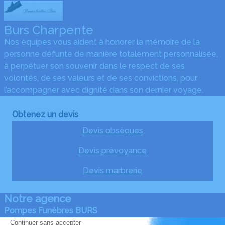
Burs Charpente
Nos équipes vous aident à honorer la mémoire de la
personne défunte de manière totalement personnalisée,
à perpétuer son souvenir dans le respect de ses
volontés, de ses valeurs et de ses convictions, pour
l’accompagner avec dignité dans son dernier voyage.
Obtenez un devis
Devis obsèques
Devis prévoyance
Devis marbrerie
Notre agence
Pompes Funèbres BURS