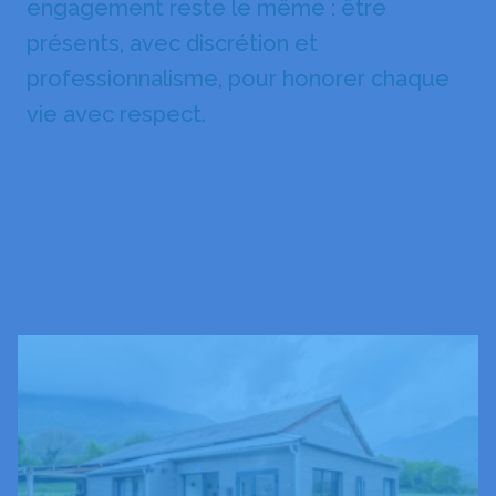
engagement reste le même : être
présents, avec discrétion et
professionnalisme, pour honorer chaque
vie avec respect.