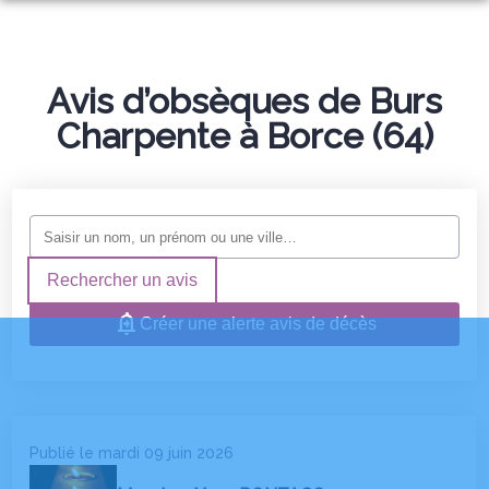
NOS SERVICES
NOTRE AGENCE
ORGANISER DES OBSÈQUES
Avis d’obsèques de Burs
NOTRE CHAMBRE FUNERAIRE
Charpente à Borce (64)
SERVICES AUX FAMILLES
ESPACES HOMMAGES
Rechercher un avis
Créer une alerte avis de décès
Publié le mardi 09 juin 2026