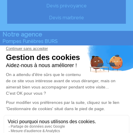
Devis prévoyance
Devis marbrerie
Notre agence
Pompes Funèbres BURS
05 64 28 76 33
gerard.burs@wanadoo.fr
310 chemin de Lengoust - 64490 - Osse-en-Aspe
5/5 - 6 avis
Nos Services
Liens utiles
Organiser des obsèques
Avis de décès
Monuments funéraires
Demande de rendez-vous
en agence
Services aux familles
Nos réseaux sociaux
Mentions légales
Politique de traitement des données personnelles