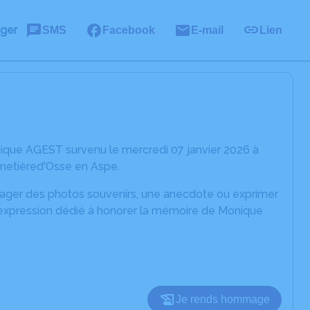
ager
SMS
Facebook
E-mail
Lien
ique AGEST survenu le mercredi 07 janvier 2026 à
imetièred'Osse en Aspe.
rtager des photos souvenirs, une anecdote ou exprimer
d'expression dédié à honorer la mémoire de Monique
Je rends hommage