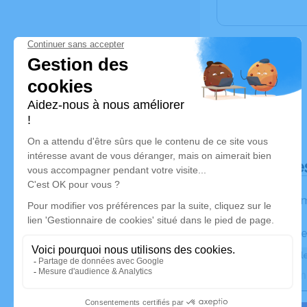
Déroulé de
Les inform
Activez une ale
Recevoir une ale